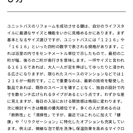
ユニットバスのリフォームを成功させる鍵は、自分のライフスタ
イルに最適なサイズと機能をいかに見極めるかにあります。まず
基本となるサイズ選びですが、ユニットバスには「１２１６」や
「１６１６」といった四桁の数字で表される規格があります。こ
れは浴室の内寸をセンチメートル単位で示したもので、最初の二
桁が幅、後ろの二桁が奥行きを意味します。一坪サイズと言われ
る１６１６であれば、大人一人が足を伸ばしてゆったりと浸かれ
る広さになりますが、限られたスペースのマンションなどでは１
２１６が一般的です。ここで重要なのは、最新の技術を駆使した
製品であれば、既存のスペースを壊すことなく、独自の設計で内
寸を数センチ広げられるタイプがあるという点です。わずかな差
に見えますが、毎日の入浴における開放感は格段に変わります。
次に検討すべきは機能の優先順位です。多くの人が求めるのは
「断熱性」と「清掃性」ですが、最近ではこれらに加えて「健
康」や「リラクゼーション」に特化したオプションも充実してい
ます。例えば、微細な泡で肌を洗浄し保温効果を高めるマイクロ