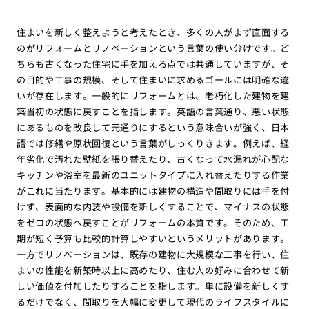
住まいを新しく整えようと考えたとき、多くの人がまず直面する
のがリフォームとリノベーションという言葉の使い分けです。ど
ちらも古くなった住宅に手を加える点では共通していますが、そ
の目的や工事の規模、そして住まいに求めるゴールには明確な違
いが存在します。一般的にリフォームとは、老朽化した建物を建
築当初の状態に戻すことを指します。英語の言葉通り、悪い状態
にあるものを改良して元通りにするという意味合いが強く、日本
語では修繕や原状回復という言葉がしっくりきます。例えば、経
年劣化で汚れた壁紙を張り替えたり、古くなって水漏れが心配な
キッチンや浴室を最新のユニットタイプに入れ替えたりする作業
がこれに当たります。基本的には建物の構造や間取りには手を付
けず、表面的な内装や設備を新しくすることで、マイナスの状態
をゼロの状態へ戻すことがリフォームの本質です。そのため、工
期が短く予算も比較的計算しやすいというメリットがあります。
一方でリノベーションは、既存の建物に大規模な工事を行い、住
まいの性能を新築時以上に高めたり、住む人の好みに合わせて新
しい価値を付加したりすることを指します。単に設備を新しくす
るだけでなく、間取りを大幅に変更して現代のライフスタイルに