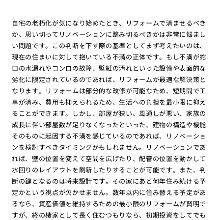
自宅の老朽化が気になり始めたとき、リフォームで済ませるべき
か、思い切ってリノベーションに踏み切るべきかは非常に悩まし
い問題です。この判断を下す際の基準としてまず考えたいのは、
現在の住まいに対して抱いている不満の正体です。もし不満が蛇
口の水漏れやコンロの故障、壁紙の汚れといった設備や表面的な
劣化に限定されているのであれば、リフォームが最適な解決策と
なります。リフォームは部分的な改修が可能なため、短期間で工
事が済み、費用も抑えられるため、生活への負担を最小限に抑え
ることができます。しかし、部屋が狭い、風通しが悪い、家族の
成長に伴い部屋数が足りなくなったといった、建物の構造や機能
そのものに起因する不満を感じているのであれば、リノベーショ
ンを検討すべきタイミングかもしれません。リノベーションであ
れば、壁の位置を変えて空間を広げたり、配管の位置を動かして
水回りのレイアウトを刷新したりすることが可能です。また、判
断の鍵となるのは将来設計です。その家にあと何年住み続ける予
定かという視点が欠かせません。数年以内に住み替える予定があ
るなら、資産価値を維持するための最小限のリフォームが賢明で
すが、終の棲家として長く住むつもりなら、初期投資をしてでも