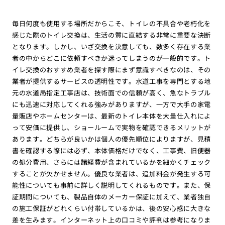
毎日何度も使用する場所だからこそ、トイレの不具合や老朽化を
感じた際のトイレ交換は、生活の質に直結する非常に重要な決断
となります。しかし、いざ交換を決意しても、数多く存在する業
者の中からどこに依頼すべきか迷ってしまうのが一般的です。ト
イレ交換のおすすめ業者を探す際にまず意識すべきなのは、その
業者が提供するサービスの透明性です。水道工事を専門とする地
元の水道局指定工事店は、技術面での信頼が高く、急なトラブル
にも迅速に対応してくれる強みがありますが、一方で大手の家電
量販店やホームセンターは、最新のトイレ本体を大量仕入れによ
って安価に提供し、ショールームで実物を確認できるメリットが
あります。どちらが良いかは個人の優先順位によりますが、見積
書を確認する際には必ず、本体価格だけでなく、工事費、旧便器
の処分費用、さらには諸経費が含まれているかを細かくチェック
することが欠かせません。優良な業者は、追加料金が発生する可
能性についても事前に詳しく説明してくれるものです。また、保
証期間についても、製品自体のメーカー保証に加えて、業者独自
の施工保証がどれくらい付帯しているかは、後の安心感に大きな
差を生みます。インターネット上の口コミや評判は参考になりま