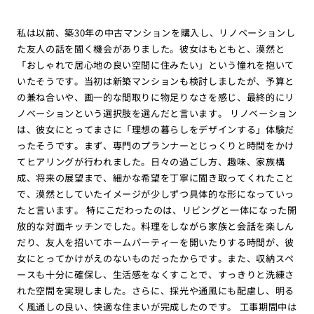
私は以前、築30年の中古マンションを購入し、リノベーションし
た友人の話を聞く機会がありました。彼女はもともと、漠然と
「おしゃれで居心地の良い空間に住みたい」という憧れを抱いて
いたそうです。当初は新築マンションも検討しましたが、予算と
の兼ね合いや、画一的な間取りに物足りなさを感じ、最終的にリ
ノベーションという選択肢を選んだと言います。 リノベーション
は、彼女にとってまさに「理想の暮らしをデザインする」体験だ
ったそうです。まず、専門のプランナーとじっくりと時間をかけ
てヒアリングが行われました。日々の過ごし方、趣味、家族構
成、将来の展望まで、細かな希望を丁寧に聞き取ってくれたこと
で、漠然としていたイメージが少しずつ具体的な形になっていっ
たと言います。 特にこだわったのは、リビングと一体になった開
放的な対面キッチンでした。料理をしながら家族と会話を楽しん
だり、友人を招いてホームパーティーを開いたりする時間が、彼
女にとってかけがえのないものだったからです。また、収納スペ
ースも十分に確保し、生活感をなくすことで、すっきりと洗練さ
れた空間を実現しました。さらに、採光や通風にも配慮し、明る
く風通しの良い、快適な住まいが完成したのです。 工事期間中は