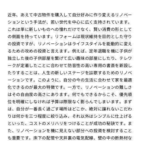
近年、あえて中古物件を購入して自分好みに作り変えるリノベー
ションという手法が、若い世代を中心に広く支持されています。
これは単に新しいものへの憧れだけでなく、賢い消費の形として
の側面を持っています。リフォームは現状維持を目的とした守り
の投資ですが、リノベーションはライフスタイルを能動的に変え
るための攻めの投資と言えます。例えば、定年退職を機に子供が
独立した後の子供部屋を繋げて広い趣味の部屋にしたり、テレワ
ークが定着したことに合わせて防音性の高い専用の書斎を新設し
たりすることは、人生の新しいステージを謳歌するためのリノベ
ーションです。このように、自分の今の生活に合わせて家を最適
化できるのが最大の特徴です。一方で、リノベーションの難しさ
はその自由度の高さにあります。何でもできるからこそ、優先順
位を明確にしなければ予算は際限なく膨らんでしまいます。まず
は、自分が一番長く過ごす場所はどこか、絶対に譲れないこだわ
りは何かを三つ程度に絞り込み、それ以外はシンプルに仕上げる
といった、コストのメリハリをつけることが成功の秘訣です。ま
た、リノベーションを機に見えない部分への投資を検討すること
も重要です。床下の配管や天井裏の電気配線、壁の中の断熱材な