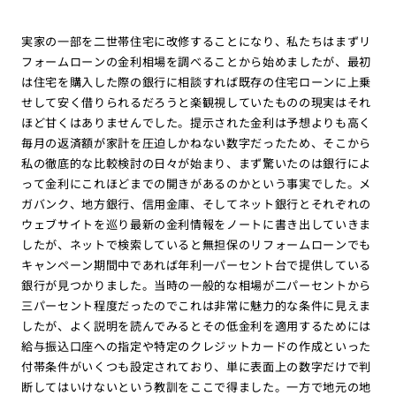
実家の一部を二世帯住宅に改修することになり、私たちはまずリ
フォームローンの金利相場を調べることから始めましたが、最初
は住宅を購入した際の銀行に相談すれば既存の住宅ローンに上乗
せして安く借りられるだろうと楽観視していたものの現実はそれ
ほど甘くはありませんでした。提示された金利は予想よりも高く
毎月の返済額が家計を圧迫しかねない数字だったため、そこから
私の徹底的な比較検討の日々が始まり、まず驚いたのは銀行によ
って金利にこれほどまでの開きがあるのかという事実でした。メ
ガバンク、地方銀行、信用金庫、そしてネット銀行とそれぞれの
ウェブサイトを巡り最新の金利情報をノートに書き出していきま
したが、ネットで検索していると無担保のリフォームローンでも
キャンペーン期間中であれば年利一パーセント台で提供している
銀行が見つかりました。当時の一般的な相場が二パーセントから
三パーセント程度だったのでこれは非常に魅力的な条件に見えま
したが、よく説明を読んでみるとその低金利を適用するためには
給与振込口座への指定や特定のクレジットカードの作成といった
付帯条件がいくつも設定されており、単に表面上の数字だけで判
断してはいけないという教訓をここで得ました。一方で地元の地