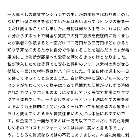
一人暮らしの賃貸マンションでの生活が数年経ち代わり映えのし
ない白い壁に飽きを感じていた私は思い切ってリビングの壁を一
面だけ変えることにしました。最初は何から手をつければ良いの
か分からずネットで料金や賃貸での施工方法を徹底的に調べまし
たが業者に依頼すると一面だけで二万円から三万円ほどかかると
知り予算を抑えるために自分で作業することを選んだのですが結
果的にこの決断が部屋への愛着を深めるきっかけとなりました。
私が購入したのは賃貸でも安心と評判のフリース素材の剥がせる
壁紙で一面分の材料費は約八千円でした。作業自体は週末の一日
を使ってゆっくりと進めました。白い壁の中に深いブルーのアク
セントが加わっていく様子はまるで見慣れた部屋が少しずつ洗練
されたカフェやホテルのように変化していく感覚で非常にワクワ
クする体験でした。一面だけを変えるという手法は全ての壁を変
えるよりも圧倒的に手間が少なくそれでいて部屋全体の印象をガ
ラリと変えてくれるため賃貸住まいの人には本当におすすめで
す。料金面でも一面分であれば一万円以下でこれだけの変化を楽
しめるのでコストパフォーマンスは非常に高いと言えるでしょ
う。もちろん賃貸ならではの不安もありました。本当に綺麗に剥