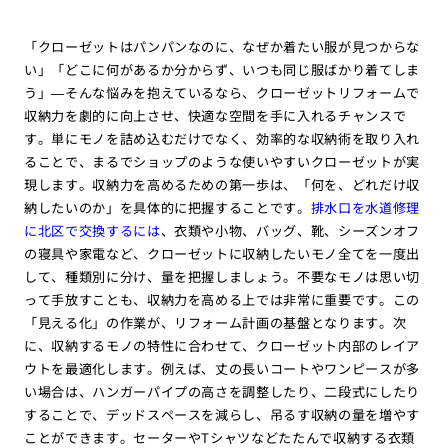
「クローゼットはパンパンなのに、なぜか着たい服が見つからな
い」「どこに何があるか分からず、いつも同じ服ばかり着てしま
う」—そんな悩みを抱えているなら、クローゼットリフォームで
収納力を劇的に向上させ、快適な空間を手に入れるチャンスで
す。単にモノを詰め込むだけでなく、効率的な収納術を取り入れ
ることで、まるでショップのような使いやすいクローゼットが実
現します。収納力を高めるための第一歩は、「何を、どれだけ収
納したいのか」を具体的に把握することです。
排水口を水道修理
に北区で交換するには
、衣類や小物、バッグ、靴、シーズンオフ
の寝具や家電など、クローゼットに収納したいモノ全てを一度出
して、種類別に分け、量を把握しましょう。不要なモノは思い切
って手放すことも、収納力を高める上では非常に重要です。この
「見える化」の作業が、リフォーム計画の基盤となります。次
に、収納するモノの特性に合わせて、クローゼット内部のレイア
ウトを最適化します。例えば、丈の長いコートやワンピースが多
い場合は、ハンガーパイプの高さを調整したり、二段式にしたり
することで、デッドスペースを減らし、吊るす収納の量を増やす
ことができます。セーターやTシャツなどたたんで収納する衣類