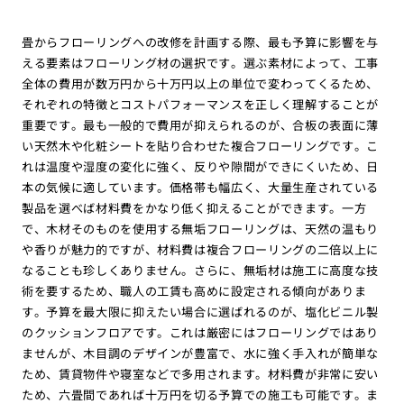
畳からフローリングへの改修を計画する際、最も予算に影響を与
える要素はフローリング材の選択です。選ぶ素材によって、工事
全体の費用が数万円から十万円以上の単位で変わってくるため、
それぞれの特徴とコストパフォーマンスを正しく理解することが
重要です。最も一般的で費用が抑えられるのが、合板の表面に薄
い天然木や化粧シートを貼り合わせた複合フローリングです。こ
れは温度や湿度の変化に強く、反りや隙間ができにくいため、日
本の気候に適しています。価格帯も幅広く、大量生産されている
製品を選べば材料費をかなり低く抑えることができます。一方
で、木材そのものを使用する無垢フローリングは、天然の温もり
や香りが魅力的ですが、材料費は複合フローリングの二倍以上に
なることも珍しくありません。さらに、無垢材は施工に高度な技
術を要するため、職人の工賃も高めに設定される傾向がありま
す。予算を最大限に抑えたい場合に選ばれるのが、塩化ビニル製
のクッションフロアです。これは厳密にはフローリングではあり
ませんが、木目調のデザインが豊富で、水に強く手入れが簡単な
ため、賃貸物件や寝室などで多用されます。材料費が非常に安い
ため、六畳間であれば十万円を切る予算での施工も可能です。ま