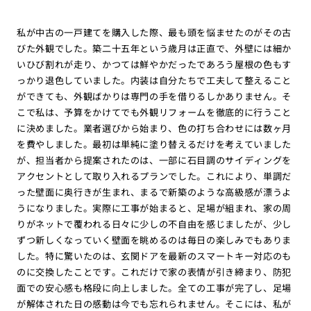
私が中古の一戸建てを購入した際、最も頭を悩ませたのがその古
びた外観でした。築二十五年という歳月は正直で、外壁には細か
いひび割れが走り、かつては鮮やかだったであろう屋根の色もす
っかり退色していました。内装は自分たちで工夫して整えること
ができても、外観ばかりは専門の手を借りるしかありません。そ
こで私は、予算をかけてでも外観リフォームを徹底的に行うこと
に決めました。業者選びから始まり、色の打ち合わせには数ヶ月
を費やしました。最初は単純に塗り替えるだけを考えていました
が、担当者から提案されたのは、一部に石目調のサイディングを
アクセントとして取り入れるプランでした。これにより、単調だ
った壁面に奥行きが生まれ、まるで新築のような高級感が漂うよ
うになりました。実際に工事が始まると、足場が組まれ、家の周
りがネットで覆われる日々に少しの不自由を感じましたが、少し
ずつ新しくなっていく壁面を眺めるのは毎日の楽しみでもありま
した。特に驚いたのは、玄関ドアを最新のスマートキー対応のも
のに交換したことです。これだけで家の表情が引き締まり、防犯
面での安心感も格段に向上しました。全ての工事が完了し、足場
が解体された日の感動は今でも忘れられません。そこには、私が