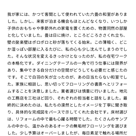
我が家には、かつて客間として使われていた六畳の和室がありま
した。しかし、来客が泊まる機会もほとんどなくなり、いつしか
子供のおもちゃや季節外れの家電を置くための、物置同然の部屋
と化していました。畳は日に焼け、ところどころささくれ立ち、
壁の聚楽壁はポロポロと砂が落ちてくる始末。この薄暗く、どこ
か湿っぽい部屋に入るたびに、私の心も少し沈んでしまうのでし
た。そんな状況を変えるきっかけとなったのが、私の在宅ワーク
の本格化です。ダイニングテーブルの一角で行う仕事には限界が
あり、集中できる自分だけの空間がどうしても必要だと感じたの
です。そこで白羽の矢が立ったのが、あの日当たらない和室でし
た。家族に相談し、思い切ってフローリングの書斎へとリフォー
ムすることを決意しました。業者選びは慎重に行いました。地元
の工務店を三社ほど回り、それぞれの担当者と話をしました。最
終的に決めたのは、私たちの漠然としたイメージを丁寧に聞き取
り、具体的な完成図をパースで示してくれた会社です。床材選び
は、リフォームの中で最も心躍る時間でした。たくさんのサンプ
ルの中から、温かみのあるオークの無垢材フローリングを選びま
した。少し予算はオーバーしましたが、毎日素足で触れる場所だ