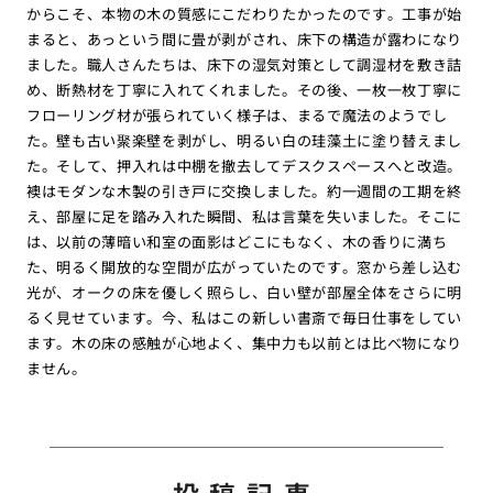
からこそ、本物の木の質感にこだわりたかったのです。工事が始
まると、あっという間に畳が剥がされ、床下の構造が露わになり
ました。職人さんたちは、床下の湿気対策として調湿材を敷き詰
め、断熱材を丁寧に入れてくれました。その後、一枚一枚丁寧に
フローリング材が張られていく様子は、まるで魔法のようでし
た。壁も古い聚楽壁を剥がし、明るい白の珪藻土に塗り替えまし
た。そして、押入れは中棚を撤去してデスクスペースへと改造。
襖はモダンな木製の引き戸に交換しました。約一週間の工期を終
え、部屋に足を踏み入れた瞬間、私は言葉を失いました。そこに
は、以前の薄暗い和室の面影はどこにもなく、木の香りに満ち
た、明るく開放的な空間が広がっていたのです。窓から差し込む
光が、オークの床を優しく照らし、白い壁が部屋全体をさらに明
るく見せています。今、私はこの新しい書斎で毎日仕事をしてい
ます。木の床の感触が心地よく、集中力も以前とは比べ物になり
ません。