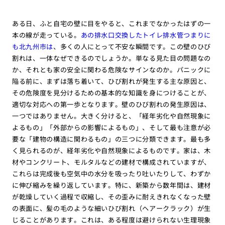
ある日、ふと自宅の壁に目をやると、これまでなかったはずの一
本の線が走っている。
あの排水口交換したトイレ排水管つまりに
も北九州市は
、多くの人にとって不安な瞬間です。この壁のひび
割れは、一体なぜできるのでしょうか。単なる見た目の問題なの
か、それとも家の安全に関わる危険なサインなのか。パニックに
陥る前に、まずは落ち着いて、ひび割れが発生する主な原因と、
その危険度を見分けるための基本的な知識を身につけることが、
適切な対応への第一歩となります。壁のひび割れの発生原因は、
一つではありません。大きく分けると、「経年劣化や自然現象に
よるもの」「外部からの影響によるもの」、そして最も注意が必
要な「建物の構造に関わるもの」の三つに分類できます。最も多
く見られるのが、経年劣化や自然現象によるものです。家は、木
材やコンクリート、モルタルなどの建材で構成されていますが、
これらは完成後も空気中の水分を吸ったり吐いたりして、わずか
に伸び縮みを繰り返しています。特に、新築から数年間は、建材
が乾燥していく過程で収縮し、その歪みに耐えきれなくなった壁
の表面に、髪の毛のような細いひび割れ（ヘアークラック）が生
じることがあります。これは、ある程度は避けられない生理現象