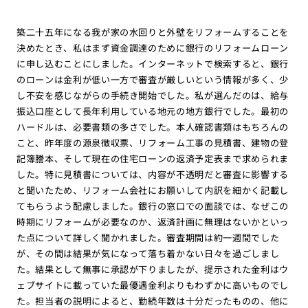
築二十五年になる我が家の水回りと外壁をリフォームすることを
決めたとき、私はまず資金調達のために銀行のリフォームローン
に申し込むことにしました。インターネットで検索すると、銀行
のローンは金利が低い一方で審査が厳しいという情報が多く、少
し不安を感じながらの手続き開始でした。私が選んだのは、給与
振込口座として長年利用している地元の地方銀行でした。最初の
ハードルは、必要書類の多さでした。本人確認書類はもちろんの
こと、昨年度の源泉徴収票、リフォーム工事の見積書、建物の登
記簿謄本、そして現在の住宅ローンの返済予定表まで求められま
した。特に見積書については、内容が不透明だと審査に影響する
と聞いたため、リフォーム会社にお願いして内訳を細かく記載し
てもらうよう配慮しました。銀行の窓口での面談では、なぜこの
時期にリフォームが必要なのか、返済計画に無理はないかといっ
た点について詳しく聞かれました。審査期間は約一週間でした
が、その間は結果が気になって落ち着かない日々を過ごしまし
た。結果として無事に承認が下りましたが、提示された金利はウ
ェブサイトに載っていた最優遇金利よりもわずかに高いものでし
た。担当者の説明によると、勤続年数は十分だったものの、他に