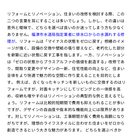
リフォームとリノベーション。住まいの改修を検討する際、この
二つの言葉を耳にすることは多いでしょう。しかし、その違いは
意外と曖昧で、どちらを選べば良いのか迷ってしまう方も少なく
ありません。
福津市水道局指定業者に排水口からの水漏れする修
理が
、リフォームは「マイナスの状態をゼロに戻す」修繕のイメ
ージが強く、設備の交換や壁紙の張り替えなど、老朽化した部分
を新築に近い状態に戻す工事を指します。一方、リノベーション
は「ゼロの状態からプラスアルファの価値を創造する」改修であ
り、間取り変更やデザインの一新、住宅性能の向上など、住まい
全体をより快適で魅力的な空間に作り変えることを目的としま
す。 例えば、古くなったキッチンを新しいものに交換するのはリ
フォームですが、対面キッチンにしてリビングとの一体感を高
め、収納も増やすのはリノベーションの典型的な例と言えるでし
ょう。リフォームは比較的短期間で費用も抑えられることが多い
ですが、デザインの自由度や抜本的な機能向上には限界がありま
す。対してリノベーションは、工事期間が長く費用も高額になり
がちですが、理想のライフスタイルに合わせた住まいをゼロから
創造できるという大きな魅力があります。 どちらを選ぶべきか